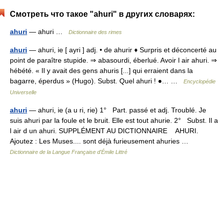
Смотреть что такое "ahuri" в других словарях:
ahuri
— ahuri …
Dictionnaire des rimes
ahuri
— ahuri, ie [ ayri ] adj. • de ahurir ♦ Surpris et déconcerté au
point de paraître stupide. ⇒ abasourdi, éberlué. Avoir l air ahuri. ⇒
hébété. « Il y avait des gens ahuris [...] qui erraient dans la
bagarre, éperdus » (Hugo). Subst. Quel ahuri ! ●… …
Encyclopédie
Universelle
ahuri
— ahuri, ie (a u ri, rie) 1° Part. passé et adj. Troublé. Je
suis ahuri par la foule et le bruit. Elle est tout ahurie. 2° Subst. Il a
l air d un ahuri. SUPPLÉMENT AU DICTIONNAIRE AHURI.
Ajoutez : Les Muses.... sont déjà furieusement ahuries …
Dictionnaire de la Langue Française d'Émile Littré