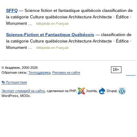
SFFQ
— Science fiction et fantastique québécois classification de
la catégorie Culture québécoise Architecture Architecte · Édifice ·
Monument …
Wikipédia en Français
Science-Fiction et Fantastique Québécois
— classification de
la catégorie Culture québécoise Architecture Architecte · Édifice ·
Monument …
Wikipédia en Français
© Академик, 2000-2026
18+
Обратная связь:
Техподдержка
,
Реклама на сайте
👣 Путешествия
Экспорт словарей на сайты
, сделанные на PHP,
Joomla,
Drupal,
WordPress, MODx.