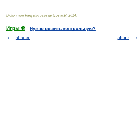
Dictionnaire français-russe de type actif
.
2014
.
Игры ⚽
Нужно решить контрольную?
ahaner
ahurir