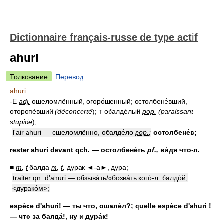
Dictionnaire français-russe de type actif
ahuri
Толкование
Перевод
ahuri
-E
adj.
ошеломлённый, огоро́шенный; остолбене́вший,
оторопе́вший
(déconcerté
); ↑ обалде́лый
pop.
(paraissant
stupide
);
l'air ahuri — ошеломлённо, обалде́ло
pop.
;
остолбене́в;
rester ahuri devant
qch.
— остолбене́ть
pf.
,
ви́дя что-л.
■
m
,
f
балда́
m
,
f
,
дура́к ◄-а►, ду́ра;
traiter
qn.
d'ahuri — обзыва́ть/обозва́ть кого́-л. балдо́й,
<дурако́м>;
espèce d'ahuri! — ты что, ошале́л?; quelle espèce d'ahuri !
— что за балда́!, ну и дура́к!