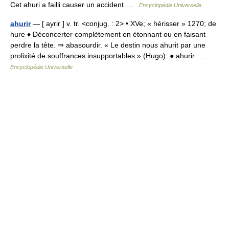
Cet ahuri a failli causer un accident …
Encyclopédie Universelle
ahurir
— [ ayrir ] v. tr. <conjug. : 2> • XVe; « hérisser » 1270; de
hure ♦ Déconcerter complètement en étonnant ou en faisant
perdre la tête. ⇒ abasourdir. « Le destin nous ahurit par une
prolixité de souffrances insupportables » (Hugo). ● ahurir… …
Encyclopédie Universelle